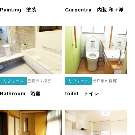
Painting 塗装
Carpentry 内装 和→洋
リフォーム
豊明市
Ｙ様邸
リフォーム
瀬戸市
Ｋ様邸
Bathroom 浴室
toilet トイレ