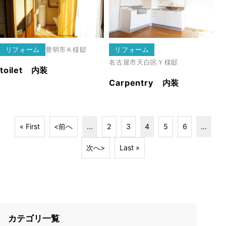
リフォーム
豊明市
Ｋ様邸
リフォーム
名古屋市天白区
Ｙ様邸
toilet 内装
Carpentry 内装
« First
<前へ
...
2
3
4
5
6
...
次へ>
Last »
カテゴリ一覧