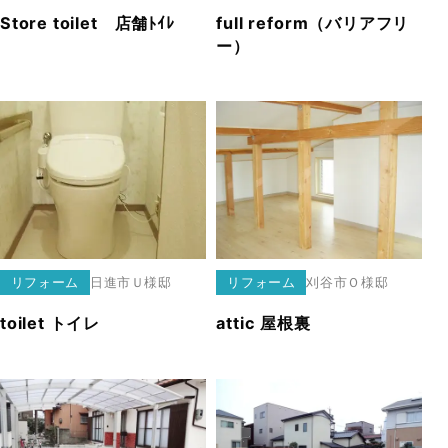
Store toilet 店舗ﾄｲﾚ
full reform（バリアフリ
ー）
リフォーム
日進市
Ｕ様邸
リフォーム
刈谷市
Ｏ様邸
toilet トイレ
attic 屋根裏