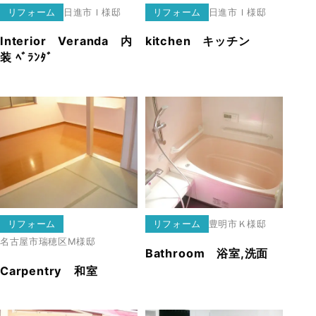
リフォーム
日進市
Ｉ様邸
リフォーム
日進市
Ｉ様邸
Interior Veranda 内
kitchen キッチン
装 ﾍﾞﾗﾝﾀﾞ
リフォーム
リフォーム
豊明市
Ｋ様邸
名古屋市瑞穂区
M様邸
Bathroom 浴室,洗面
Carpentry 和室