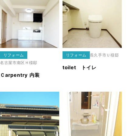
リフォーム
リフォーム
長久手市
Ｕ様邸
名古屋市南区
Ｈ様邸
toilet トイレ
Ｃarpentry 内装