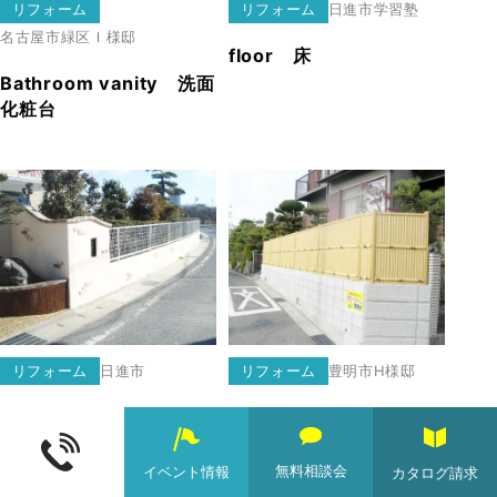
リフォーム
リフォーム
日進市
学習塾
名古屋市緑区
Ｉ様邸
floor 床
Bathroom vanity 洗面
化粧台
リフォーム
日進市
リフォーム
豊明市
H様邸
Exterior 外壁
Exterior 外構
無料相談会
イベント情報
カタログ請求