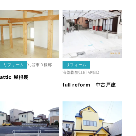
リフォーム
刈谷市
Ｏ様邸
リフォーム
海部郡蟹江町
Ⅿ様邸
attic 屋根裏
full reform 中古戸建