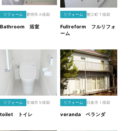
リフォーム
豊明市
Ａ様邸
リフォーム
蟹江町
Ｔ様邸
Bathroom 浴室
Fullreform フルリフォ
ーム
リフォーム
安城市
Ｓ様邸
リフォーム
日進市
Ｉ様邸
toilet トイレ
veranda ベランダ