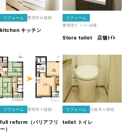
リフォーム
豊明市
Ｋ様邸
リフォーム
豊明市
ﾃﾞｨｰﾗｰＭ様
kitchen キッチン
Store toilet 店舗ﾄｲﾚ
リフォーム
豊明市
Ｙ様邸
リフォーム
日進市
Ｕ様邸
full reform（バリアフリ
toilet トイレ
ー）