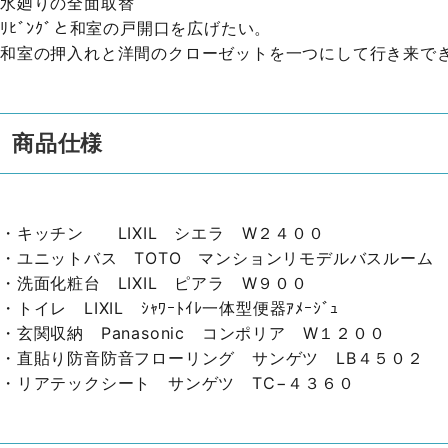
水廻りの全面取替
ﾘﾋﾞﾝｸﾞと和室の戸開口を広げたい。
和室の押入れと洋間のクローゼットを一つにして行き来で
商品仕様
・キッチン LIXIL シエラ W２４００
・ユニットバス TOTO マンションリモデルバスルーム
・洗面化粧台 LIXIL ピアラ W９００
・トイレ LIXIL ｼｬﾜｰﾄｲﾚ一体型便器ｱﾒｰｼﾞｭ
・玄関収納 Panasonic コンポリア W１２００
・直貼り防音防音フローリング サンゲツ LB４５０２
・リアテックシート サンゲツ TC−４３６０