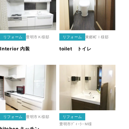
リフォーム
豊明市
Ｋ様邸
リフォーム
東郷町
Ｉ様邸
Interior 内装
toilet トイレ
リフォーム
豊明市
Ｋ様邸
リフォーム
豊明市
ﾃﾞｨｰﾗｰＭ様
kitchen キッチン