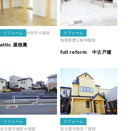
リフォーム
刈谷市
Ｏ様邸
リフォーム
海部郡蟹江町
Ⅿ様邸
attic 屋根裏
full reform 中古戸建
リフォーム
リフォーム
名古屋市南区
Ｋ様邸
名古屋市南区
Ｔ様邸