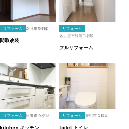
リフォーム
刈谷市
S様邸
リフォーム
名古屋市緑区
T様邸
間取改装
フルリフォーム
リフォーム
日進市
Ｏ様邸
リフォーム
豊明市
Ｏ様邸
kitchen キッチン
toilet トイレ