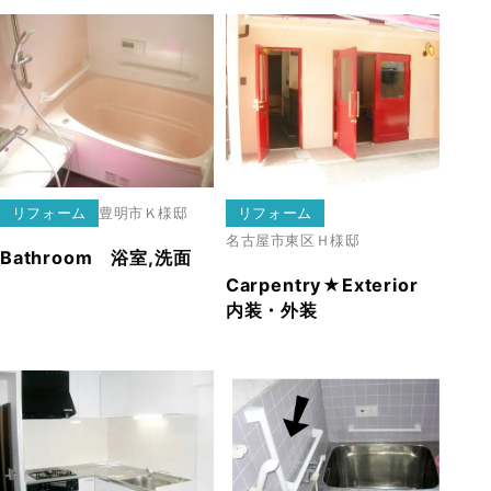
リフォーム
豊明市
Ｋ様邸
リフォーム
名古屋市東区
Ｈ様邸
Bathroom 浴室,洗面
Carpentry★Exterior
内装・外装