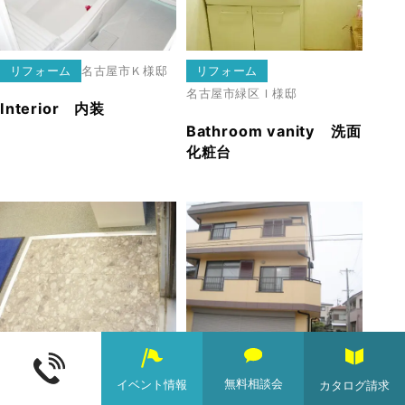
リフォーム
名古屋市
Ｋ様邸
リフォーム
名古屋市緑区
Ｉ様邸
Interior 内装
Bathroom vanity 洗面
化粧台
リフォーム
日進市
学習塾
リフォーム
豊明市
K様邸
無料相談会
イベント情報
カタログ請求
floor 床
Painting 塗装