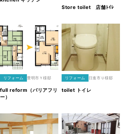
Store toilet 店舗ﾄｲﾚ
リフォーム
豊明市
Ｙ様邸
リフォーム
日進市
Ｕ様邸
full reform（バリアフリ
toilet トイレ
ー）