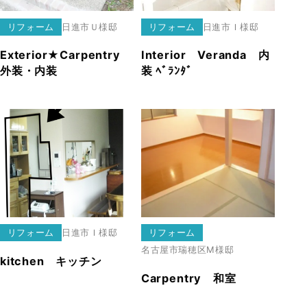
リフォーム
日進市
Ｕ様邸
リフォーム
日進市
Ｉ様邸
Exterior★Carpentry
Interior Veranda 内
外装・内装
装 ﾍﾞﾗﾝﾀﾞ
リフォーム
日進市
Ｉ様邸
リフォーム
名古屋市瑞穂区
M様邸
kitchen キッチン
Carpentry 和室